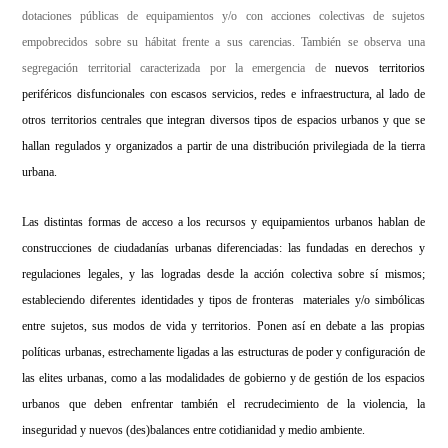
dotaciones públicas de equipamientos y/o con acciones colectivas de sujetos
empobrecidos sobre su hábitat frente a sus carencias. También se observa una
segregación territorial caracterizada por la emergencia de
nuevos territorios
periféricos disfuncionales con escasos servicios, redes e infraestructura, al lado de
otros territorios centrales que integran diversos tipos de espacios urbanos y que se
hallan regulados y organizados a partir de una distribución privilegiada de la tierra
urbana.
Las distintas formas de acceso a los recursos y equipamientos urbanos hablan de
construcciones de ciudadanías urbanas diferenciadas: las fundadas en derechos y
regulaciones legales, y las logradas desde la acción colectiva sobre sí mismos;
estableciendo diferentes identidades y tipos de fronteras materiales y/o simbólicas
entre sujetos, sus modos de vida y territorios. Ponen así en debate a las propias
políticas urbanas, estrechamente ligadas a las estructuras de poder y configuración de
las elites urbanas, como a las modalidades de gobierno y de gestión de los espacios
urbanos que deben enfrentar también el recrudecimiento de la violencia, la
inseguridad y nuevos (des)balances entre cotidianidad y medio ambiente.