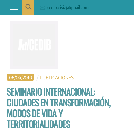
Skip
Menu
cedibolivia@gmail.com
to
content
06
/
04
/
2010
PUBLICACIONES
SEMINARIO INTERNACIONAL:
CIUDADES EN TRANSFORMACIÓN,
MODOS DE VIDA Y
TERRITORIALIDADES