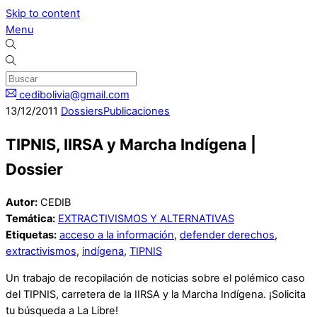
Skip to content
Menu
cedibolivia@gmail.com
13
/
12
/
2011
Dossiers
Publicaciones
TIPNIS, IIRSA y Marcha Indígena |
Dossier
Autor:
CEDIB
Temática:
EXTRACTIVISMOS Y ALTERNATIVAS
Etiquetas:
acceso a la información
,
defender derechos
,
extractivismos
,
indígena
,
TIPNIS
Un trabajo de recopilación de noticias sobre el polémico caso
del TIPNIS, carretera de la IIRSA y la Marcha Indígena. ¡Solicita
tu búsqueda a La Libre!