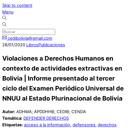
Skip to content
Menu
cedibolivia@gmail.com
28
/
01
/
2020
Libros
Publicaciones
Violaciones a Derechos Humanos en
contexto de actividades extractivas en
Bolivia | Informe presentado al tercer
ciclo del Examen Periódico Universal de
NNUU al Estado Plurinacional de Bolivia
Autor:
ADHMA; APDDHHB; CEDIB; CENDA
Temática:
DEFENDER DERECHOS
Etiquetas:
acceso a la información
,
defensores
,
derechos