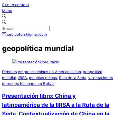
Skip to content
Menu
cedibolivia@gmail.com
geopolítica mundial
Debates
empresas chinas en América Latina
,
geopolítica
mundial
,
IIRSA
,
materias primas
,
Ruta de la Seda
,
vulneraciones
derechos humanos en Bolivia
Presentación libro: China y
latinoamérica de la IIRSA a la Ruta de la
Seda. Contextualización de China en la