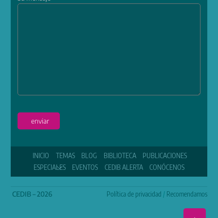
enviar
INICIO
TEMAS
BLOG
BIBLIOTECA
PUBLICACIONES
ESPECIALES
EVENTOS
CEDIB ALERTA
CONÓCENOS
CEDIB – 2026
Política de privacidad
/
Recomendamos