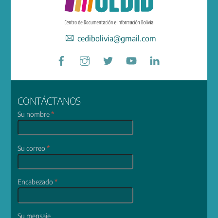
cedibolivia@gmail.com
Facebook
Instagram
Twitter
YouTube
LinkedIn
CONTÁCTANOS
Su nombre
*
Su correo
*
Encabezado
*
Su mensaje