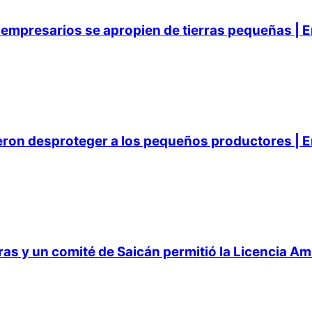
empresarios se apropien de tierras pequeñas | E
ieron desproteger a los pequeños productores | E
 y un comité de Saicán permitió la Licencia Ambi