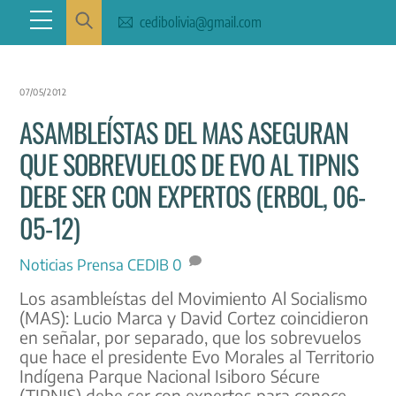
Skip
Menu
cedibolivia@gmail.com
to
content
07/05/2012
ASAMBLEÍSTAS DEL MAS ASEGURAN
QUE SOBREVUELOS DE EVO AL TIPNIS
DEBE SER CON EXPERTOS (ERBOL, 06-
05-12)
Noticias
Prensa CEDIB
0
Los asambleístas del Movimiento Al Socialismo
(MAS): Lucio Marca y David Cortez coincidieron
en señalar, por separado, que los sobrevuelos
que hace el presidente Evo Morales al Territorio
Indígena Parque Nacional Isiboro Sécure
(TIPNIS) debe ser con expertos para conoce