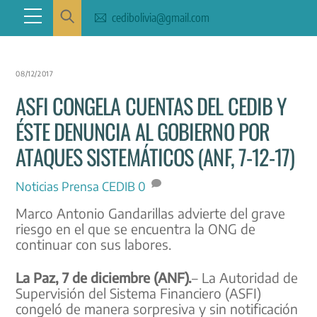
Skip
Menu
cedibolivia@gmail.com
to
content
08/12/2017
ASFI CONGELA CUENTAS DEL CEDIB Y
ÉSTE DENUNCIA AL GOBIERNO POR
ATAQUES SISTEMÁTICOS (ANF, 7-12-17)
Noticias
Prensa CEDIB
0
Marco Antonio Gandarillas advierte del grave
riesgo en el que se encuentra la ONG de
continuar con sus labores.
La Paz, 7 de diciembre (ANF).
– La Autoridad de
Supervisión del Sistema Financiero (ASFI)
congeló de manera sorpresiva y sin notificación