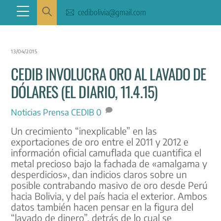
Skip
Menu
cedibolivia@gmail.com
to
content
13/04/2015
CEDIB INVOLUCRA ORO AL LAVADO DE
DÓLARES (EL DIARIO, 11.4.15)
Noticias
Prensa CEDIB
0
Un crecimiento “inexplicable” en las
exportaciones de oro entre el 2011 y 2012 e
información oficial camuflada que cuantifica el
metal precioso bajo la fachada de «amalgama y
desperdicios», dan indicios claros sobre un
posible contrabando masivo de oro desde Perú
hacia Bolivia, y del país hacia el exterior. Ambos
datos también hacen pensar en la figura del
“lavado de dinero”, detrás de lo cual se