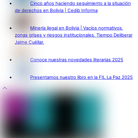
Cinco años haciendo seguimiento a la situación
de derechos en Bolivia | Cedib Informa
Minería ilegal en Bolivia | Vacíos normativos,
zonas grises y riesgos institucionales. Tiempo Deliberar
Jaime Cuéllar.
Conoce nuestras novedades literarias 2025
Presentamos nuestro libro en la FIL La Paz 2025