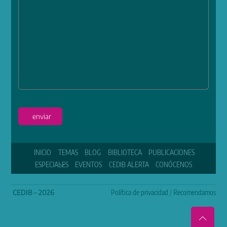
enviar
INICIO
TEMAS
BLOG
BIBLIOTECA
PUBLICACIONES
ESPECIALES
EVENTOS
CEDIB ALERTA
CONÓCENOS
CEDIB – 2026
Política de privacidad
/
Recomendamos