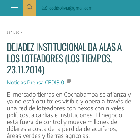
Skip
Menu
cedibolivia@gmail.com
to
content
23/11/2014
DEJADEZ INSTITUCIONAL DA ALAS A
LOS LOTEADORES (LOS TIEMPOS,
23.11.2014)
Noticias
Prensa CEDIB
0
El mercado tierras en Cochabamba se afianza y
ya no está oculto; es visible y opera a través de
una red de loteadores con nexos con niveles
políticos, alcaldías e instituciones. El negocio
está fuera de control y mueve millones de
dólares a costa de la perdida de acuíferos,
áreas verdes y tierras agrícolas.