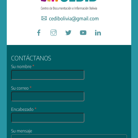
cedibolivia@gmail.com
Facebook
Instagram
Twitter
YouTube
LinkedIn
CONTÁCTANOS
Su nombre
*
Su correo
*
Encabezado
*
Su mensaje