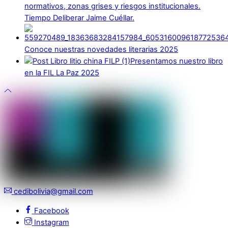
normativos, zonas grises y riesgos institucionales.
Tiempo Deliberar Jaime Cuéllar.
Conoce nuestras novedades literarias 2025
Presentamos nuestro libro
en la FIL La Paz 2025
cedibolivia@gmail.com
Facebook
Instagram