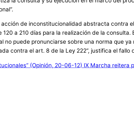
ntiza la consulta y su ejecución en el marco del p
onal”.
acción de inconstitucionalidad abstracta contra el 
20 a 210 días para la realización de la consulta. E
ional no puede pronunciarse sobre una norma que ya
 contra el art. 8 de la Ley 222”, justifica el fallo 
tucionales” (Opinión, 20-06-12)
IX Marcha reitera p