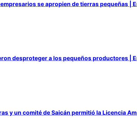
empresarios se apropien de tierras pequeñas | E
ieron desproteger a los pequeños productores | E
 y un comité de Saicán permitió la Licencia Ambi