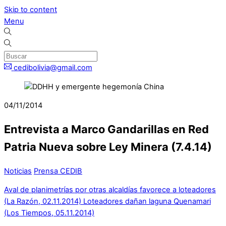
Skip to content
Menu
cedibolivia@gmail.com
04/11/2014
Entrevista a Marco Gandarillas en Red
Patria Nueva sobre Ley Minera (7.4.14)
Noticias
Prensa CEDIB
Aval de planimetrías por otras alcaldías favorece a loteadores
(La Razón, 02.11.2014)
Loteadores dañan laguna Quenamari
(Los Tiempos, 05.11.2014)