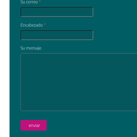
Su correo
*
Encabezado
*
Su mensaje
In
enviar