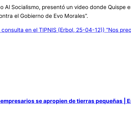
o Al Socialismo, presentó un video donde Quispe e
ontra el Gobierno de Evo Morales”.
 consulta en el TIPNIS (Erbol, 25-04-12))
“Nos preoc
empresarios se apropien de tierras pequeñas | E