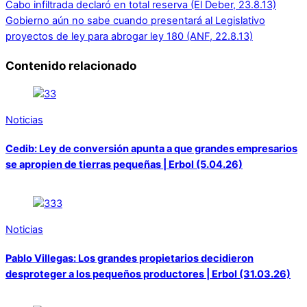
Cabo infiltrada declaró en total reserva (El Deber, 23.8.13)
Gobierno aún no sabe cuando presentará al Legislativo
proyectos de ley para abrogar ley 180 (ANF, 22.8.13)
Contenido relacionado
Noticias
Cedib: Ley de conversión apunta a que grandes empresarios
se apropien de tierras pequeñas | Erbol (5.04.26)
Noticias
Pablo Villegas: Los grandes propietarios decidieron
desproteger a los pequeños productores | Erbol (31.03.26)