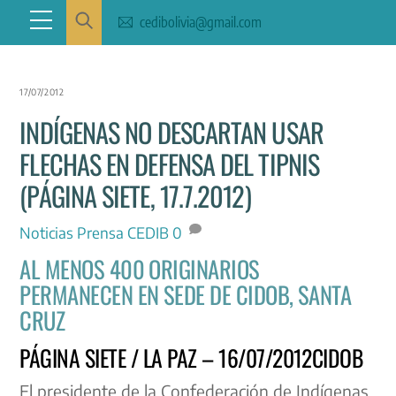
Skip
Menu
cedibolivia@gmail.com
to
content
17/07/2012
INDÍGENAS NO DESCARTAN USAR
FLECHAS EN DEFENSA DEL TIPNIS
(PÁGINA SIETE, 17.7.2012)
Noticias
Prensa CEDIB
0
AL MENOS 400 ORIGINARIOS
PERMANECEN EN SEDE DE CIDOB, SANTA
CRUZ
PÁGINA SIETE / LA PAZ – 16/07/2012CIDOB
El presidente de la Confederación de Indígenas