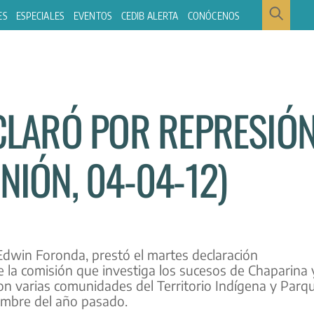
ES
ESPECIALES
EVENTOS
CEDIB ALERTA
CONÓCENOS
ECLARÓ POR REPRESIÓ
NIÓN, 04-04-12)
 Edwin Foronda, prestó el martes declaración
de la comisión que investiga los sucesos de Chaparina 
on varias comunidades del Territorio Indígena y Parq
iembre del año pasado.