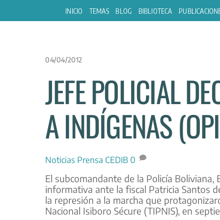
Skip
INICIO
TEMAS
BLOG
BIBLIOTECA
PUBLICACION
to
content
04/04/2012
JEFE POLICIAL D
A INDÍGENAS (OPI
Noticias
Prensa CEDIB
0
El subcomandante de la Policía Boliviana,
informativa ante la fiscal Patricia Santos 
la represión a la marcha que protagonizar
Nacional Isiboro Sécure (TIPNIS), en sept