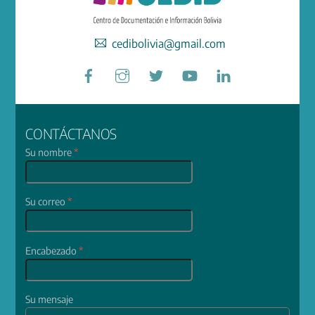
cedibolivia@gmail.com
Facebook
Instagram
Twitter
YouTube
LinkedIn
CONTÁCTANOS
Su nombre
*
Su correo
*
Encabezado
*
Su mensaje