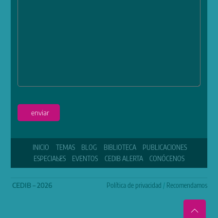
enviar
INICIO
TEMAS
BLOG
BIBLIOTECA
PUBLICACIONES
ESPECIALES
EVENTOS
CEDIB ALERTA
CONÓCENOS
CEDIB – 2026
Política de privacidad
/
Recomendamos