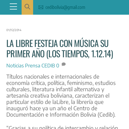
Skip
Menu
cedibolivia@gmail.com
to
content
01/12/2014
LA LIBRE FESTEJA CON MÚSICA SU
PRIMER AÑO (LOS TIEMPOS, 1.12.14)
Noticias
Prensa CEDIB
0
Títulos nacionales e internacionales de
economía crítica, política, feminismo, estudios
culturales, literatura infantil alternativa y
artesanía creativa boliviana, caracterizan el
particular estilo de laLibre, la librería que
inauguró hace ya un año el Centro de
Documentación e Información Bolivia (Cedib).
“Gracias a su política de intercambio y relación