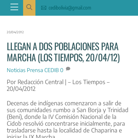
Skip
Menu
cedibolivia@gmail.com
to
content
20/04/2012
LLEGAN A DOS POBLACIONES PARA
MARCHA (LOS TIEMPOS, 20/04/12)
Noticias
Prensa CEDIB
0
Por Redacción Central | – Los Tiempos –
20/04/2012
Decenas de indígenas comenzaron a salir de
sus comunidades rumbo a San Borja y Trinidad
(Beni), donde la IV Comisión Nacional de la
Cidob resolvió concentrarse inicialmente, para
trasladarse hasta la localidad de Chaparina e
iniciar la IX Marcha.