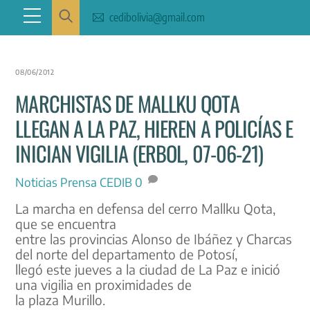
Skip
Menu
cedibolivia@gmail.com
to
content
08/06/2012
MARCHISTAS DE MALLKU QOTA
LLEGAN A LA PAZ, HIEREN A POLICÍAS E
INICIAN VIGILIA (ERBOL, 07-06-21)
Noticias
Prensa CEDIB
0
La marcha en defensa del cerro Mallku Qota,
que se encuentra
entre las provincias Alonso de Ibáñez y Charcas
del norte del departamento de Potosí,
llegó este jueves a la ciudad de La Paz e inició
una vigilia en proximidades de
la plaza Murillo.