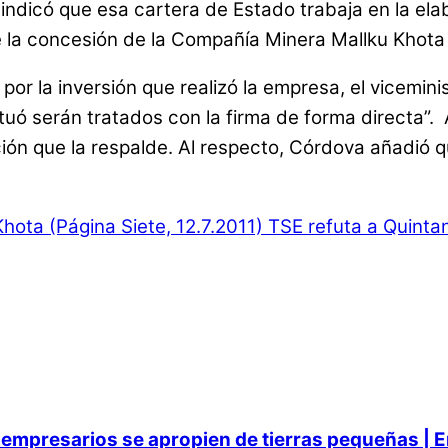
ra, indicó que esa cartera de Estado trabaja en la 
e la concesión de la Compañía Minera Mallku Khota 
r la inversión que realizó la empresa, el viceminist
tuó serán tratados con la firma de forma directa”.
ción que la respalde. Al respecto, Córdova añadió
hota (Página Siete, 12.7.2011)
TSE refuta a Quintan
empresarios se apropien de tierras pequeñas | E