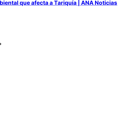
ental que afecta a Tariquía | ANA Noticias
*