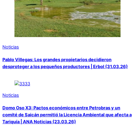
Noticias
Pablo Villegas: Los grandes propietarios decidieron
desproteger a los pequeños productores | Erbol (31.03.26)
Noticias
Domo Oso X3: Pactos económicos entre Petrobras y un
comité de Saicán permitió la Licencia Ambiental que afecta a
Tariquía | ANA Noticias (23.03.26)