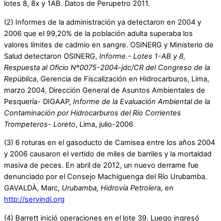
lotes 8, 8x y 1AB. Datos de Perupetro 2011.
(2) Informes de la administración ya detectaron en 2004 y
2006 que el 99,20% de la población adulta superaba los
valores límites de cadmio en sangre. OSINERG y Ministerio de
Salud detectaron OSINERG,
Informe.- Lotes 1-AB y 8,
Respuesta al Oficio Nº0075-2004-jdc/CR del Congreso de la
República
, Gerencia de Fiscalización en Hidrocarburos, Lima,
marzo 2004, Dirección General de Asuntos Ambientales de
Pesquería- DIGAAP,
Informe de la Evaluación Ambiental de la
Contaminación por Hidrocarburos del Río Corrientes
Trompeteros- Loreto
, Lima, julio-2006
(3) 6 roturas en el gasoducto de Camisea entre los años 2004
y 2006 causaron el vertido de miles de barriles y la mortaldad
masiva de peces. En abril de 2012, un nuevo derrame fue
denunciado por el Consejo Machiguenga del Río Urubamba.
GAVALDÀ, Marc,
Urubamba, Hidrovía Petroler
a, en
http://servindi.org
(4) Barrett inició operaciones en el lote 39. Luego ingresó