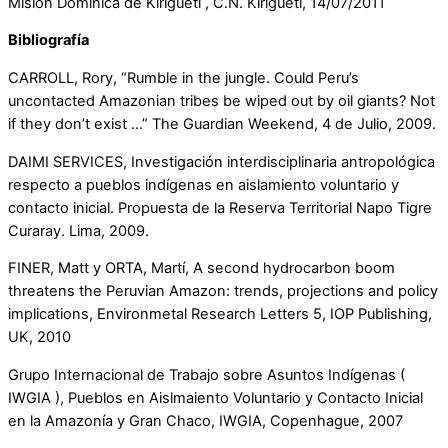
Misión Dominica de Kirigueti , C.N. Kirigueti, 14/07/2011
Bibliografía
CARROLL, Rory, “Rumble in the jungle. Could Peru’s
uncontacted Amazonian tribes be wiped out by oil giants? Not
if they don’t exist …” The Guardian Weekend, 4 de Julio, 2009.
DAIMI SERVICES, Investigación interdisciplinaria antropológica
respecto a pueblos indígenas en aislamiento voluntario y
contacto inicial. Propuesta de la Reserva Territorial Napo Tigre
Curaray. Lima, 2009.
FINER, Matt y ORTA, Martí, A second hydrocarbon boom
threatens the Peruvian Amazon: trends, projections and policy
implications, Environmetal Research Letters 5, IOP Publishing,
UK, 2010
Grupo Internacional de Trabajo sobre Asuntos Indígenas (
IWGIA ), Pueblos en Aislmaiento Voluntario y Contacto Inicial
en la Amazonía y Gran Chaco, IWGIA, Copenhague, 2007