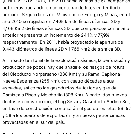
(FINER y ORTA, 2010). En 2011 había ya más de 50 compañías
petroleras operando en un centenar de lotes en territorio
peruano. Según datos del Ministerio de Energía y Minas, en el
año 2010 se registraron 7,405 km de líneas sísmicas 2D y
4,108 Km2 de líneas sísmicas 3D, que comparados con el año
anterior representa un incremento de 24,1% y 77,9%
respectivamente. En 2011, había proyectado la apertura de
9,443 kilómetros de líneas 2D y 1,766 Km2 de sísmica 3D.
Al impacto territorial de la exploración sísmica, la perforación y
producción de pozos hay que añadirle los riesgos de rotura
del Oleoducto Norperuano (888 Km) y su Ramal Capirona-
Nueva Esperanza (255 Km), con cuatro décadas a sus
espaldas, así como los gasoductos de líquidos y gas de
Camisea a Pisco y Melchorita (808 Km). A parte, dos nuevos
ductos en construcción, el Log Selva y Gasoducto Andino Sur,
en fase de construcción, conectarán el gas de los lotes 56, 57
y 58 a los puertos de exportación y a nuevas petroquímicas
proyectadas en el sur del país.