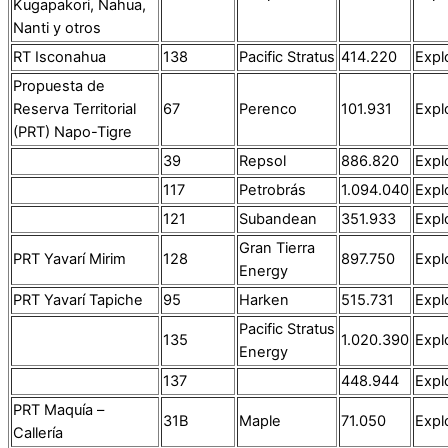
Kugapakori, Nahua,
Nanti y otros
RT Isconahua
138
Pacific Stratus
414.220
Expl
Propuesta de
Reserva Territorial
67
Perenco
101.931
Expl
(PRT) Napo-Tigre
39
Repsol
886.820
Expl
117
Petrobrás
1.094.040
Expl
121
Subandean
351.933
Expl
Gran Tierra
PRT Yavarí Mirim
128
897.750
Expl
Energy
PRT Yavarí Tapiche
95
Harken
515.731
Expl
Pacific Stratus
135
1.020.390
Expl
Energy
137
448.944
Expl
PRT Maquía –
31B
Maple
71.050
Expl
Callería