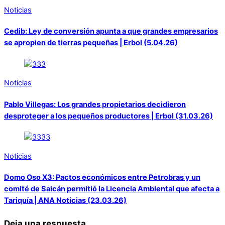
Noticias
Cedib: Ley de conversión apunta a que grandes empresarios
se apropien de tierras pequeñas | Erbol (5.04.26)
Noticias
Pablo Villegas: Los grandes propietarios decidieron
desproteger a los pequeños productores | Erbol (31.03.26)
Noticias
Domo Oso X3: Pactos económicos entre Petrobras y un
comité de Saicán permitió la Licencia Ambiental que afecta a
Tariquía | ANA Noticias (23.03.26)
Deja una respuesta