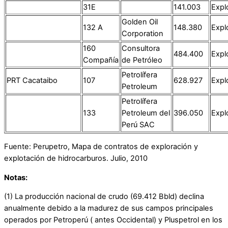
31E
141.003
Expl
Golden Oil
132 A
148.380
Expl
Corporation
160
Consultora
484.400
Expl
Compañía
de Petróleo
Petrolífera
PRT Cacataibo
107
628.927
Expl
Petroleum
Petrolífera
133
Petroleum del
396.050
Expl
Perú SAC
Fuente: Perupetro, Mapa de contratos de exploración y
explotación de hidrocarburos. Julio, 2010
Notas:
(1) La producción nacional de crudo (69.412 Bbld) declina
anualmente debido a la madurez de sus campos principales
operados por Petroperú ( antes Occidental) y Pluspetrol en los