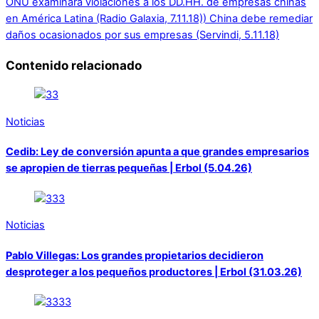
ONU examinará violaciones a los DD.HH. de empresas chinas
en América Latina (Radio Galaxia, 7.11.18))
China debe remediar
daños ocasionados por sus empresas (Servindi, 5.11.18)
Contenido relacionado
Noticias
Cedib: Ley de conversión apunta a que grandes empresarios
se apropien de tierras pequeñas | Erbol (5.04.26)
Noticias
Pablo Villegas: Los grandes propietarios decidieron
desproteger a los pequeños productores | Erbol (31.03.26)