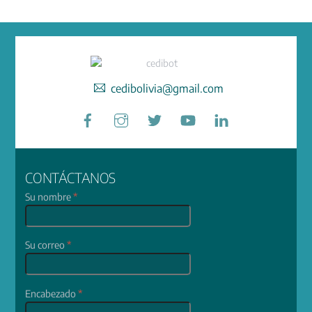
cedibolivia@gmail.com
Facebook
Instagram
Twitter
YouTube
LinkedIn
CONTÁCTANOS
Su nombre
*
Su correo
*
Encabezado
*