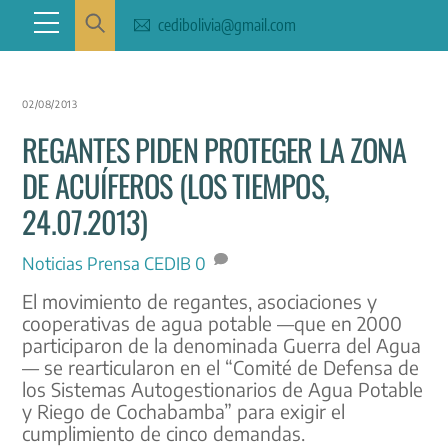
Skip
Menu
cedibolivia@gmail.com
to
content
02/08/2013
REGANTES PIDEN PROTEGER LA ZONA
DE ACUÍFEROS (LOS TIEMPOS,
24.07.2013)
Noticias
Prensa CEDIB
0
El movimiento de regantes, asociaciones y
cooperativas de agua potable —que en 2000
participaron de la denominada Guerra del Agua
— se rearticularon en el “Comité de Defensa de
los Sistemas Autogestionarios de Agua Potable
y Riego de Cochabamba” para exigir el
cumplimiento de cinco demandas.