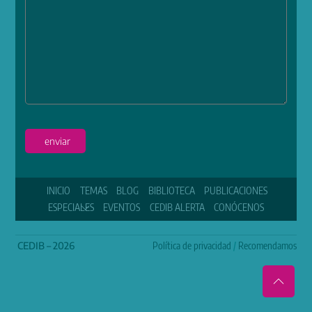
enviar
INICIO
TEMAS
BLOG
BIBLIOTECA
PUBLICACIONES
ESPECIALES
EVENTOS
CEDIB ALERTA
CONÓCENOS
CEDIB – 2026
Política de privacidad
/
Recomendamos