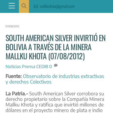
Skip
Menu
cedibolivia@gmail.com
to
content
07/08/2012
SOUTH AMERICAN SILVER INVIRTIÓ EN
BOLIVIA A TRAVÉS DE LA MINERA
MALLKU KHOTA (07/08/2012)
Noticias
Prensa CEDIB
0
Fuente:
Observatorio de industrias extractivas
y derechos Colectivos
La Patria.-
South American Silver corrobora su
derecho propietario sobre la Compañía Minera
Mallku Khota y ratifica que invirtió millones de
dólares en el proyecto minero de plata e indio