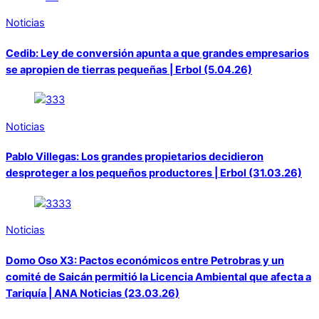
Noticias
Cedib: Ley de conversión apunta a que grandes empresarios
se apropien de tierras pequeñas | Erbol (5.04.26)
Noticias
Pablo Villegas: Los grandes propietarios decidieron
desproteger a los pequeños productores | Erbol (31.03.26)
Noticias
Domo Oso X3: Pactos económicos entre Petrobras y un
comité de Saicán permitió la Licencia Ambiental que afecta a
Tariquía | ANA Noticias (23.03.26)