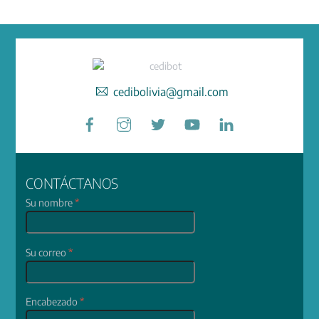
cedibolivia@gmail.com
Facebook
Instagram
Twitter
YouTube
LinkedIn
CONTÁCTANOS
Su nombre
*
Su correo
*
Encabezado
*