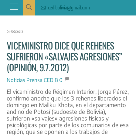
Skip
Menu
cedibolivia@gmail.com
to
content
09/07/2012
VICEMINISTRO DICE QUE REHENES
SUFRIERON «SALVAJES AGRESIONES”
(OPINIÓN, 9.7.2012)
Noticias
Prensa CEDIB
0
El viceministro de Régimen Interior, Jorge Pérez,
confirmó anoche que los 3 rehenes liberados el
domingo en Mallku Khota, en el departamento
andino de Potosí (sudoeste de Bolivia),
sufrieron «salvajes» agresiones físicas y
psicológicas por parte de los comunarios de esa
región, que se oponen a los trabajos de