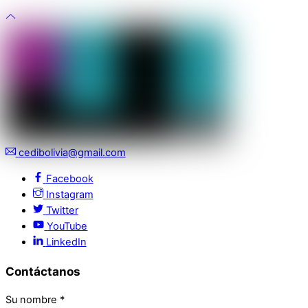
cedibolivia@gmail.com
Facebook
Instagram
Twitter
YouTube
LinkedIn
Contáctanos
Su nombre
*