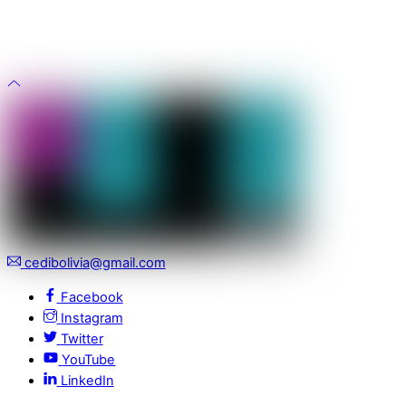
cedibolivia@gmail.com
Facebook
Instagram
Twitter
YouTube
LinkedIn