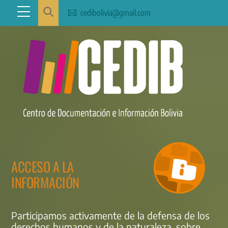
Skip
Menu
cedibolivia@gmail.com
to
content
ACCESO A LA
INFORMACIÓN
Participamos activamente de la defensa de los
derechos humanos y de la naturaleza, sobre