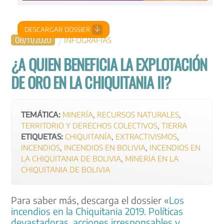
DESCARGAR DOSSIER
08
/
11
/
2020
INFOGRAFÍAS
¿A QUIEN BENEFICIA LA EXPLOTACIÓN
DE ORO EN LA CHIQUITANIA II?
TEMÁTICA:
MINERÍA
,
RECURSOS NATURALES
,
TERRITORIO Y DERECHOS COLECTIVOS
,
TIERRA
ETIQUETAS:
CHIQUITANÍA
,
EXTRACTIVISMOS
,
INCENDIOS
,
INCENDIOS EN BOLIVIA
,
INCENDIOS EN
LA CHIQUITANIA DE BOLIVIA
,
MINERÍA EN LA
CHIQUITANIA DE BOLIVIA
Para saber más, descarga el dossier «
Los
incendios en la Chiquitania 2019. Políticas
devastadoras, acciones irresponsables y