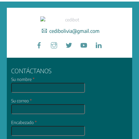
cedibolivia@gmail.com
Facebook
Instagram
Twitter
YouTube
LinkedIn
CONTÁCTANOS
Su nombre
*
Su correo
*
Encabezado
*