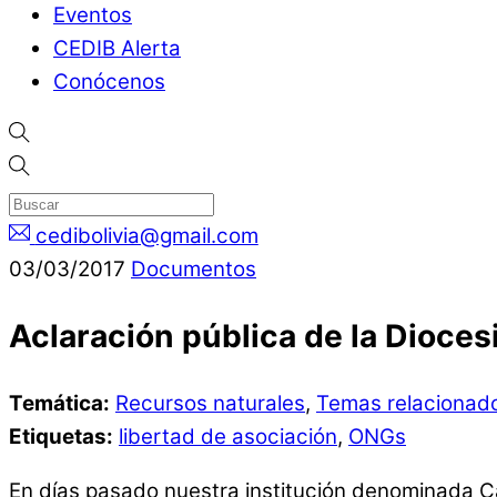
Eventos
CEDIB Alerta
Conócenos
cedibolivia@gmail.com
03
/
03
/
2017
Documentos
Aclaración pública de la Dioces
Temática:
Recursos naturales
,
Temas relacionad
Etiquetas:
libertad de asociación
,
ONGs
En días pasado nuestra institución denominada Ca