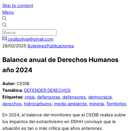
Skip to content
Menu
cedibolivia@gmail.com
28
/
02
/
2025
Boletines
Publicaciones
Balance anual de Derechos Humanos
año 2024
Autor:
CEDIB
Temática:
DEFENDER DERECHOS
Etiquetas:
crisis
,
defensoras
,
defensores
,
democracia
,
derechos
,
hidrocarburos
,
medio ambiente
,
minería
,
Territorios
En 2024, el balance del monitoreo que el CEDIB realiza sobre
los impactos del extractivismo en DDHH concluye que la
situación es tan o más crítica que años anteriores.