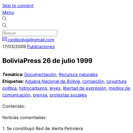
Skip to content
Menu
cedibolivia@gmail.com
17
/
03
/
2009
Publicaciones
BoliviaPress 26 de julio 1999
Temática:
Documentación
,
Recursos naturales
Etiquetas:
Aduana Nacional de Bolivia
,
corrupción
,
coyuntura
política
,
hidrocarburos
,
leyes
,
libertad de expresión
,
medios de
comunicación
,
prensa
,
protestas sociales
Contenido:
Noticias comentadas:
1. Se constituyó Red de Alerta Petrolera