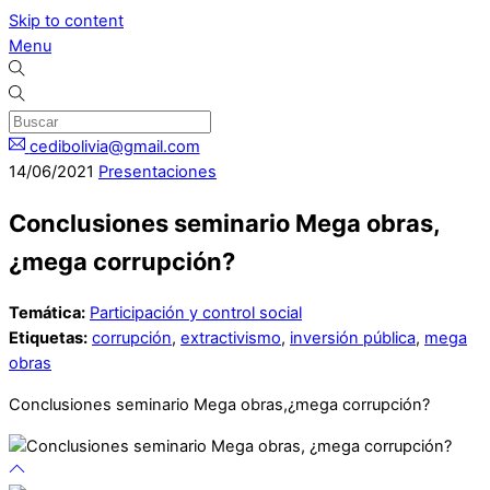
Skip to content
Menu
cedibolivia@gmail.com
14
/
06
/
2021
Presentaciones
Conclusiones seminario Mega obras,
¿mega corrupción?
Temática:
Participación y control social
Etiquetas:
corrupción
,
extractivismo
,
inversión pública
,
mega
obras
Conclusiones seminario Mega obras,¿mega corrupción?