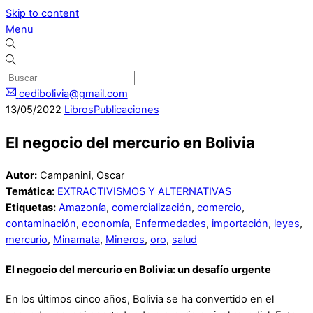
Skip to content
Menu
cedibolivia@gmail.com
13
/
05
/
2022
Libros
Publicaciones
El negocio del mercurio en Bolivia
Autor:
Campanini, Oscar
Temática:
EXTRACTIVISMOS Y ALTERNATIVAS
Etiquetas:
Amazonía
,
comercialización
,
comercio
,
contaminación
,
economía
,
Enfermedades
,
importación
,
leyes
,
mercurio
,
Minamata
,
Mineros
,
oro
,
salud
El negocio del mercurio en Bolivia: un desafío urgente
En los últimos cinco años, Bolivia se ha convertido en el