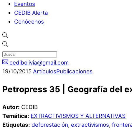
Eventos
CEDIB Alerta
Conócenos
cedibolivia@gmail.com
19
/
10
/
2015
Artículos
Publicaciones
Petropress 35 | Geografía del ex
Autor:
CEDIB
Temática:
EXTRACTIVISMOS Y ALTERNATIVAS
Etiquetas:
deforestación
,
extractivismos
,
fronter