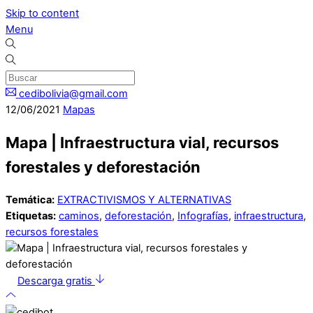
Skip to content
Menu
cedibolivia@gmail.com
12
/
06
/
2021
Mapas
Mapa | Infraestructura vial, recursos
forestales y deforestación
Temática:
EXTRACTIVISMOS Y ALTERNATIVAS
Etiquetas:
caminos
,
deforestación
,
Infografías
,
infraestructura
,
recursos forestales
Descarga gratis