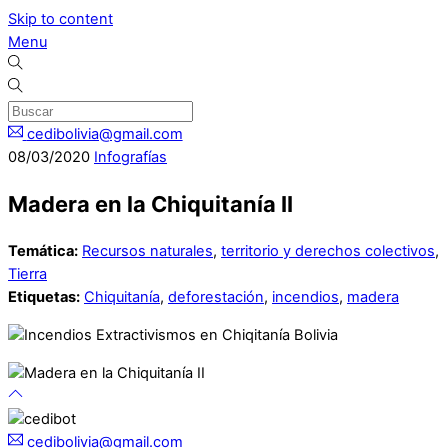
Skip to content
Menu
cedibolivia@gmail.com
08
/
03
/
2020
Infografías
Madera en la Chiquitanía II
Temática:
Recursos naturales
,
territorio y derechos colectivos
,
Tierra
Etiquetas:
Chiquitanía
,
deforestación
,
incendios
,
madera
cedibolivia@gmail.com