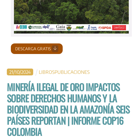
DESCARGA GRATIS
21
/
10
/
2024
LIBROS
PUBLICACIONES
MINERÍA ILEGAL DE ORO IMPACTOS
SOBRE DERECHOS HUMANOS Y LA
BIODIVERSIDAD EN LA AMAZONÍA SEIS
PAÍSES REPORTAN | INFORME COP16
COLOMBIA