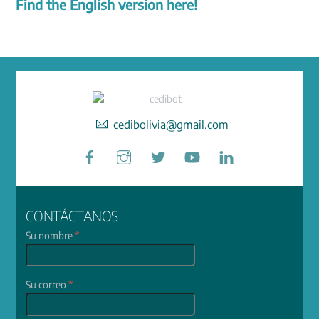
Find the English version here!
cedibolivia@gmail.com
Facebook
Instagram
Twitter
YouTube
LinkedIn
CONTÁCTANOS
Su nombre
*
Su correo
*