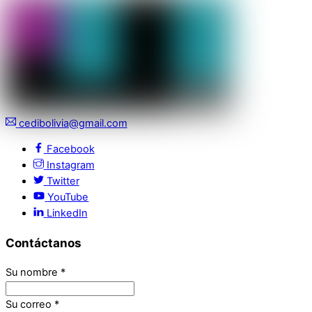
cedibolivia@gmail.com
Facebook
Instagram
Twitter
YouTube
LinkedIn
Contáctanos
Su nombre
*
Su correo
*