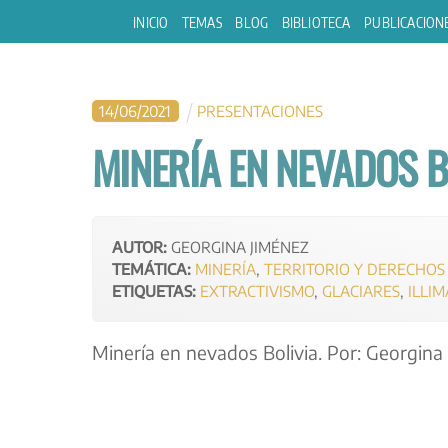
Skip
INICIO
TEMAS
BLOG
BIBLIOTECA
PUBLICACION
to
content
14
/
06
/
2021
PRESENTACIONES
MINERÍA EN NEVADOS B
AUTOR:
GEORGINA JIMÉNEZ
TEMÁTICA:
MINERÍA
,
TERRITORIO Y DERECHOS
ETIQUETAS:
EXTRACTIVISMO
,
GLACIARES
,
ILLIM
Minería en nevados Bolivia. Por: Georgina