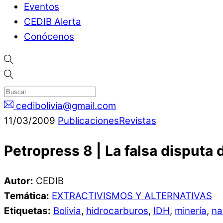
Eventos
CEDIB Alerta
Conócenos
cedibolivia@gmail.com
11
/
03
/
2009
Publicaciones
Revistas
Petropress 8 | La falsa disputa 
Autor:
CEDIB
Temática:
EXTRACTIVISMOS Y ALTERNATIVAS
Etiquetas:
Bolivia
,
hidrocarburos
,
IDH
,
minería
,
na