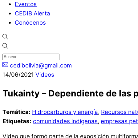
Eventos
CEDIB Alerta
Conócenos
cedibolivia@gmail.com
14
/
06
/
2021
Videos
Tukainty – Dependiente de las 
Temática:
Hidrocarburos y energía
,
Recursos nat
Etiquetas:
comunidades indígenas
,
empresas pet
Video que formó parte de la exposición multiform