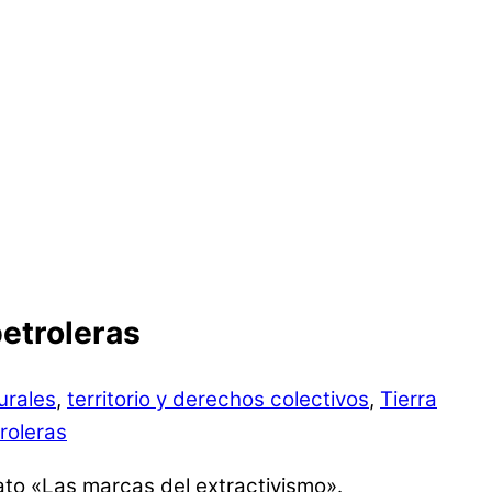
petroleras
urales
,
territorio y derechos colectivos
,
Tierra
roleras
ato «Las marcas del extractivismo».